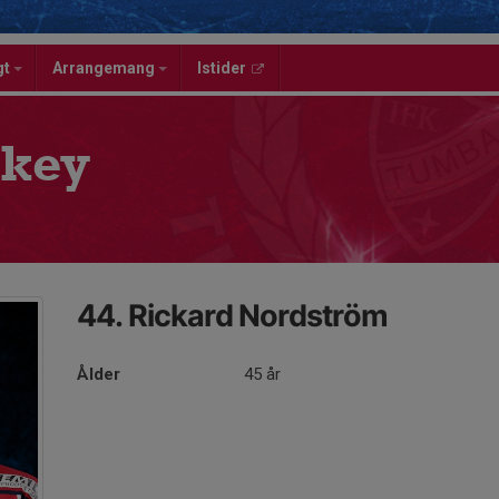
gt
Arrangemang
Istider
key
44. Rickard Nordström
Ålder
45 år