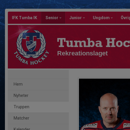
IFK Tumba IK
Senior
Junior
Ungdom
Övri
Tumba Hoc
Rekreationslaget
Hem
Nyheter
Truppen
Matcher
Kalender