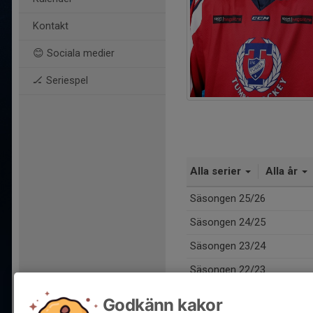
Kontakt
😊 Sociala medier
🏒 Seriespel
Alla serier
Alla år
Säsongen 25/26
Säsongen 24/25
Säsongen 23/24
Säsongen 22/23
Totalt
Godkänn kakor