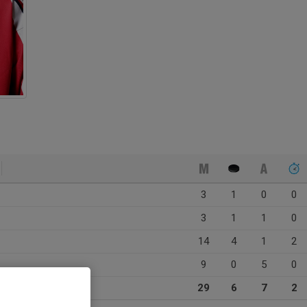
3
1
0
0
3
1
1
0
14
4
1
2
9
0
5
0
29
6
7
2