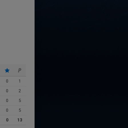
0
1
0
2
0
5
0
5
0
13