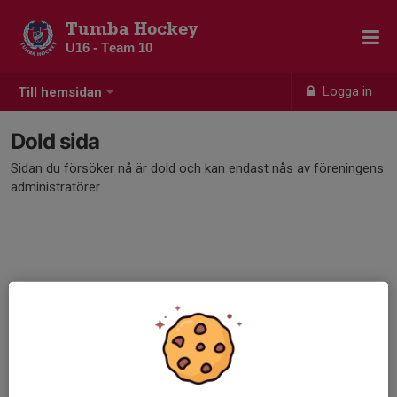
Tumba Hockey
U16 - Team 10
Logga in
Till hemsidan
Dold sida
Sidan du försöker nå är dold och kan endast nås av föreningens
administratörer.