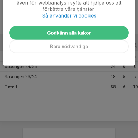
även för webbanalys i syfte att hjälpa oss att
Ålder
20 år
förbättra våra tjänster.
Så använder vi cookies
Godkänn alla kakor
ALLA SERIER
ALLA ÅR
Bara nödvändiga
Säsongen 25/26
16
1
3
Säsongen 24/25
24
0
0
Säsongen 23/24
18
5
7
Totalt
58
6
10