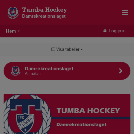
Tumba Hockey
Damrekreationslaget
Logga in
Hem
Visa tabeller
Damrekreationslaget
Anmälan