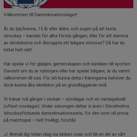
Välkommen till Damrekreationslaget!
Är du tjej/kvinna, 15 år eller äldre, och sugen på att testa
ishockey – kanske för allra första gången, eller för att damma
av skridskorna och återuppta ett tidigare intresse? Då har du
hittat helt rätt!
Här spelar vi för glädjen, gemenskapen och kärleken till sporten.
Oavsett om du är nybörjare eller har spelat tidigare, är du varmt
välkommen till oss. För att kunna delta i träningarna behöver du
dock kunna åka skridskor på en grundläggande nivå.
Vi tränar två gånger i veckan – söndagar och en vardagskväll
(oftast onsdagar). Under säsongen deltar vi även i Stockholms
Ishockeyförbunds damrekreationsserie, för den som vill prova
på matchspel – helt frivilligt, förstås.
🏒 Anmäl dig redan idag via länken ovan och bli en del av vårt