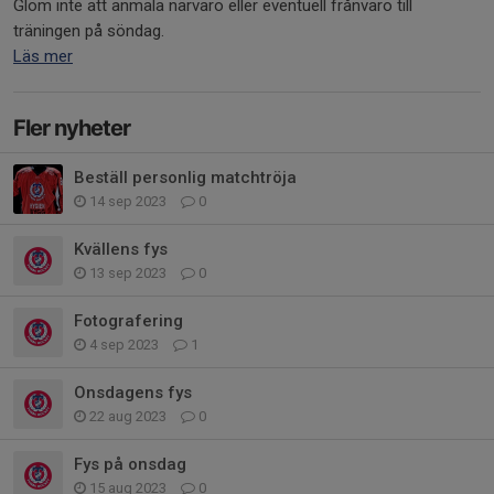
Glöm inte att anmäla närvaro eller eventuell frånvaro till
träningen på söndag.
Läs mer
Fler nyheter
Beställ personlig matchtröja
14 sep 2023
0
Kvällens fys
13 sep 2023
0
Fotografering
4 sep 2023
1
Onsdagens fys
22 aug 2023
0
Fys på onsdag
15 aug 2023
0