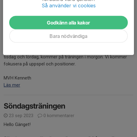
Läs mer
Så använder vi cookies
Godkänn alla kakor
Viktig träning
14 okt 2023
0 kommentarer
Bara nödvändiga
Hello Gänget!
Det vore jättebra om så många som möjligt som ska spela på
tisdag och lördag, kommer på träningen i morgon. Vi kommer
fokusera på uppspel och positioner.
MVH Kenneth
Läs mer
Söndagsträningen
23 sep 2023
0 kommentarer
Hello Gänget!