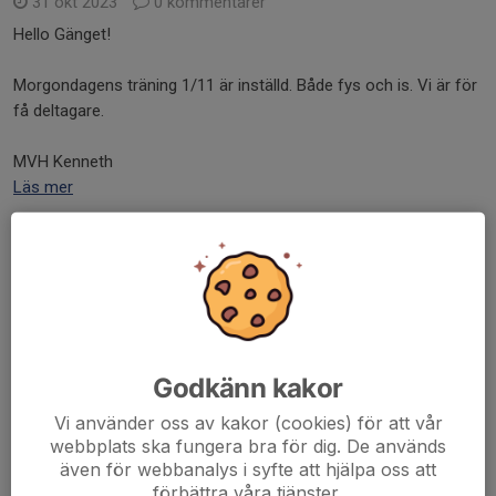
31 okt 2023
0 kommentarer
Hello Gänget!
Morgondagens träning 1/11 är inställd. Både fys och is. Vi är för
få deltagare.
MVH Kenneth
Läs mer
MATCHSPEL
22 okt 2023
0 kommentarer
Hello Gänget!
Viktig information gällande matcherna.
Godkänn kakor
Vi använder oss av kakor (cookies) för att vår
Vi kommer att spela med max 15 utespelare och en målvakt
webbplats ska fungera bra för dig. De används
framöver. Så anmäl er till dom matcher ni kan och vill spela. Det
även för webbanalys i syfte att hjälpa oss att
är lite först till kvarn som gäller....
förbättra våra tjänster.