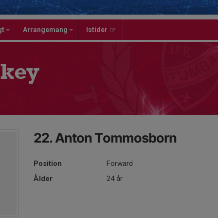
gt
Arrangemang
Istider
key
22. Anton Tommosborn
Position
Forward
Ålder
24 år