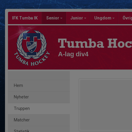
IFK Tumba IK
Senior
Junior
Ungdom
Övri
Tumba Hoc
A-lag div4
Hem
Nyheter
Truppen
Matcher
Statistik