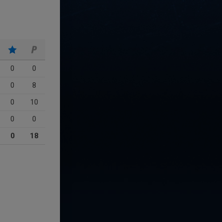
0
0
0
8
0
10
0
0
0
18