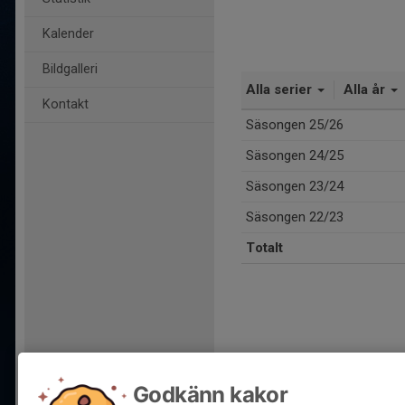
Kalender
Bildgalleri
Alla serier
Alla år
Kontakt
Säsongen 25/26
Säsongen 24/25
Säsongen 23/24
Säsongen 22/23
Totalt
Godkänn kakor