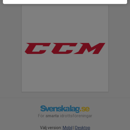
För
smarta
idrottsföreningar
Välj version:
Mobil
|
Desktop