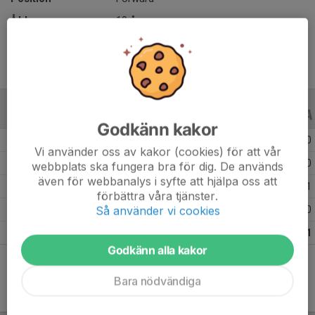
Ålder
19 år
ALLA SERIER
ALLA ÅR
Godkänn kakor
Säsongen 25/26
31
0
0
Vi använder oss av kakor (cookies) för att vår
Säsongen 24/25
25
0
0
webbplats ska fungera bra för dig. De används
även för webbanalys i syfte att hjälpa oss att
Säsongen 23/24
73
3
1
förbättra våra tjänster.
Så använder vi cookies
Säsongen 22/23
34
0
0
Totalt
163
3
1
Godkänn alla kakor
Bara nödvändiga