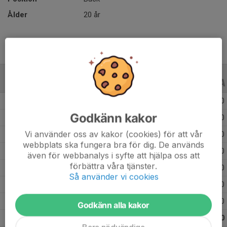
Ålder
20 år
ALLA SERIER
ALLA ÅR
Säsongen 25/26
29
0
0
Godkänn kakor
Säsongen 24/25
26
0
0
Vi använder oss av kakor (cookies) för att vår
Säsongen 23/24
44
0
0
webbplats ska fungera bra för dig. De används
Säsongen 22/23
36
0
0
även för webbanalys i syfte att hjälpa oss att
förbättra våra tjänster.
Säsongen 21/22
35
0
0
Så använder vi cookies
Säsongen 20/21
5
0
0
Säsongen 19/20
40
0
0
Godkänn alla kakor
Totalt
215
0
0