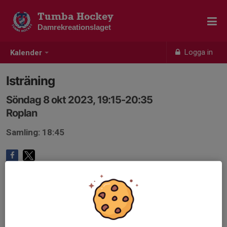
Tumba Hockey
Damrekreationslaget
Logga in
Kalender
Isträning
Söndag 8 okt 2023, 19:15-20:35
Roplan
Samling: 18:45