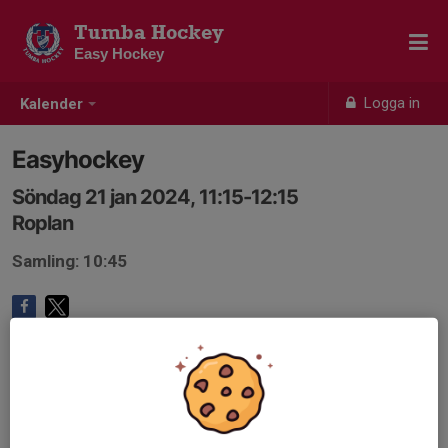
Tumba Hockey
Easy Hockey
Logga in
Kalender
Easyhockey
Söndag 21 jan 2024, 11:15-12:15
Roplan
Samling: 10:45