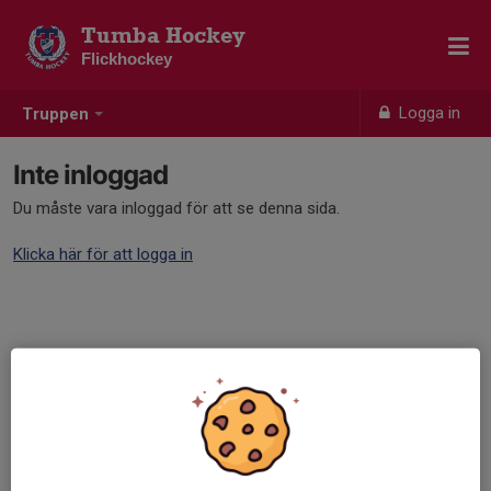
Tumba Hockey
Flickhockey
Logga in
Truppen
Inte inloggad
Du måste vara inloggad för att se denna sida.
Klicka här för att logga in