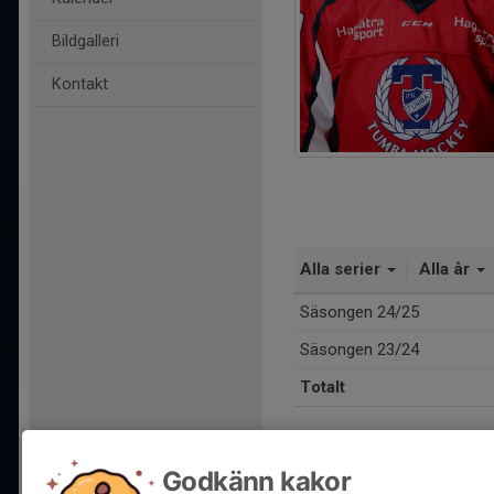
Bildgalleri
Kontakt
Alla serier
Alla år
Säsongen 24/25
Säsongen 23/24
Totalt
Godkänn kakor