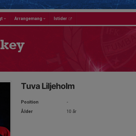
gt
Arrangemang
Istider
key
Tuva Liljeholm
Position
-
Ålder
10 år