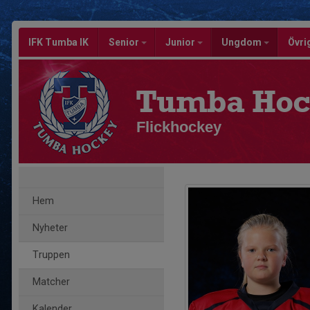
IFK Tumba IK
Senior
Junior
Ungdom
Övri
Tumba Hoc
Flickhockey
Hem
Nyheter
Truppen
Matcher
Kalender