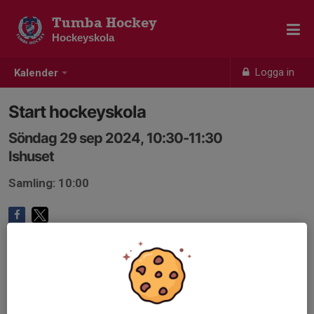
Tumba Hockey
Hockeyskola
Logga in
Kalender
Start hockeyskola
Söndag 29 sep 2024, 10:30-11:30
Ishuset
Samling: 10:00