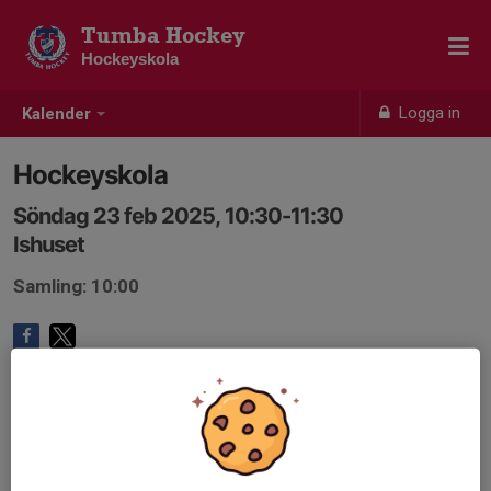
Tumba Hockey
Hockeyskola
Logga in
Kalender
Hockeyskola
Söndag 23 feb 2025, 10:30-11:30
Ishuset
Samling: 10:00