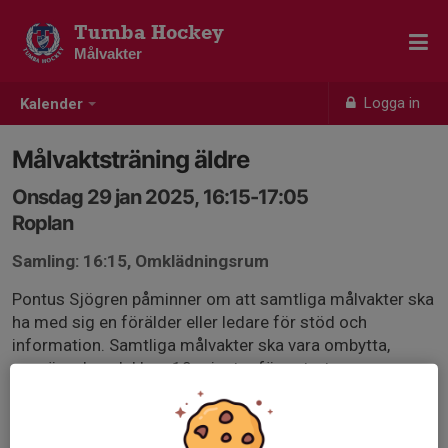
Tumba Hockey
Målvakter
Logga in
Kalender
Målvaktsträning äldre
Onsdag 29 jan 2025, 16:15-17:05
Roplan
Samling: 16:15, Omklädningsrum
Pontus Sjögren påminner om att samtliga målvakter ska
ha med sig en förälder eller ledare för stöd och
information. Samtliga målvakter ska vara ombytta,
uppvärmda och klara 10 minuter före starten av
ispasset. Kallelse går ut via lagen. Påminn gärna ledarna
före målvaktspassen.