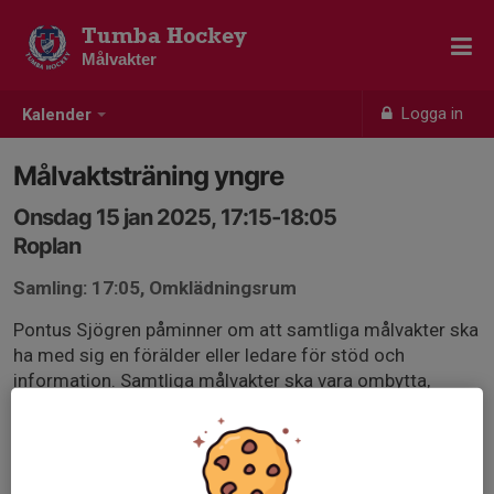
Tumba Hockey
Målvakter
Logga in
Kalender
Målvaktsträning yngre
Onsdag 15 jan 2025, 17:15-18:05
Roplan
Samling: 17:05, Omklädningsrum
Pontus Sjögren påminner om att samtliga målvakter ska
ha med sig en förälder eller ledare för stöd och
information. Samtliga målvakter ska vara ombytta,
uppvärmda och klara 10 minuter före starten av passen.
Kallelse går ut via lagen. Påminn gärna ledarna före
målvaktspassen.