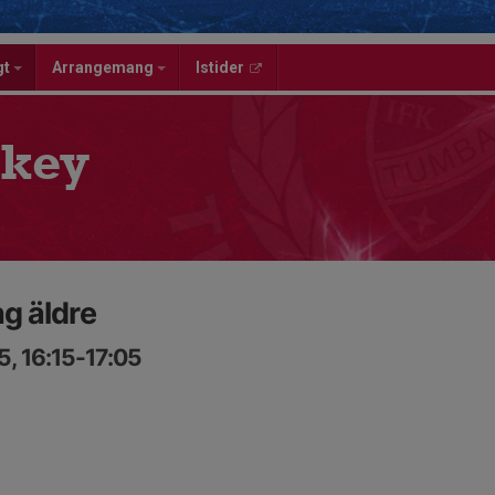
gt
Arrangemang
Istider
key
g äldre
, 16:15-17:05