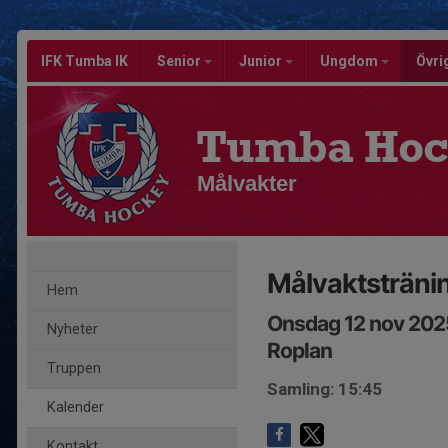
IFK Tumba IK
Senior
Junior
Ungdom
Övri
Tumba Hoc
Målvakter
Målvaktstränin
Hem
Onsdag 12 nov 2025
Nyheter
Roplan
Truppen
Samling: 15:45
Kalender
Kontakt