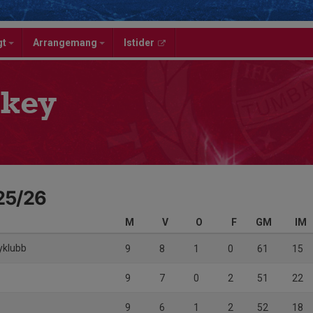
gt
Arrangemang
Istider
key
 25/26
M
V
O
F
GM
IM
yklubb
9
8
1
0
61
15
y
9
7
0
2
51
22
9
6
1
2
52
18