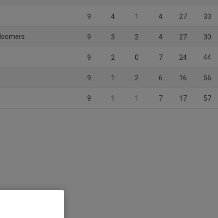
9
4
1
4
27
33
Bloomers
9
3
2
4
27
30
9
2
0
7
24
44
9
1
2
6
16
56
9
1
1
7
17
57