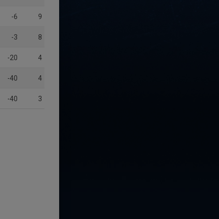
-6
9
-3
8
-20
4
-40
4
-40
3