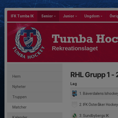
IFK Tumba IK
Senior
Junior
Ungdom
Övri
Tumba Hoc
Rekreationslaget
RHL Grupp 1 -
Hem
Lag
Nyheter
1. Bäverdalens Ishocke
Truppen
2. IFK Österåker Hocke
Matcher
3. Sundbybergs IK
Kalender