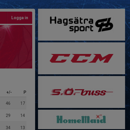
Logga in
+/-
P
46
17
29
14
34
13