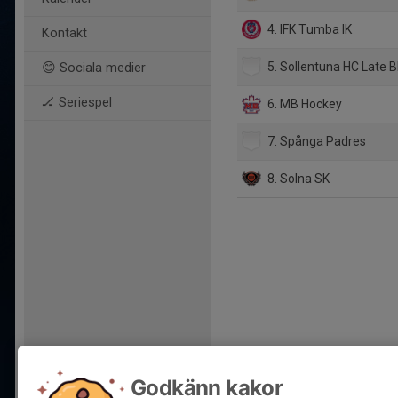
4. IFK Tumba IK
Kontakt
5. Sollentuna HC Late 
😊 Sociala medier
🏒 Seriespel
6. MB Hockey
7. Spånga Padres
8. Solna SK
Godkänn kakor