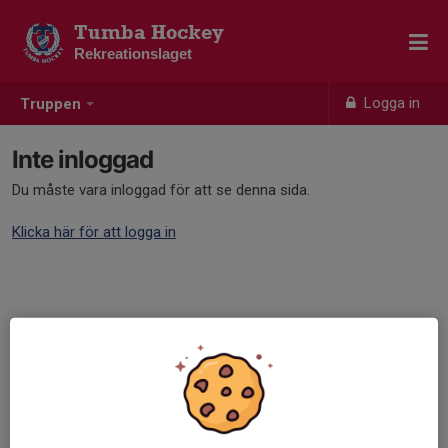
Tumba Hockey
Rekreationslaget
Logga in
Truppen
Inte inloggad
Du måste vara inloggad för att se denna sida.
Klicka här för att logga in