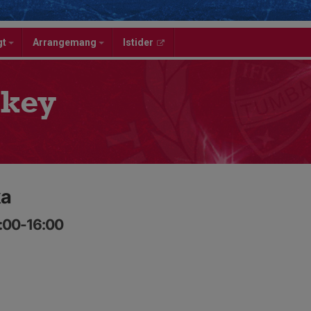
gt
Arrangemang
Istider
key
ka
8:00-16:00