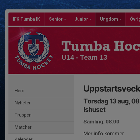
IFK Tumba IK
Senior
Junior
Ungdom
Övri
Tumba Hoc
U14 - Team 13
Uppstartsvec
Hem
Torsdag 13 aug, 0
Nyheter
Ishuset
Truppen
Samling: 08:00
Matcher
Mer info kommer
Kalender