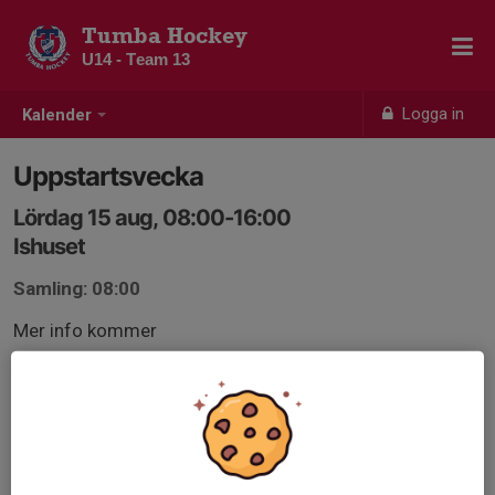
Tumba Hockey
U14 - Team 13
Logga in
Kalender
Uppstartsvecka
Lördag 15 aug, 08:00-16:00
Ishuset
Samling: 08:00
Mer info kommer