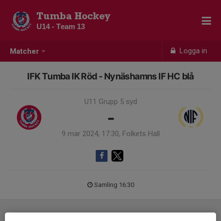
Tumba Hockey
U14 - Team 13
Logga in
Matcher
IFK Tumba IK Röd - Nynäshamns IF HC blå
U11 Grupp 5 syd
-
9 mar 2024, 17:30, Folkets Hall
Samling 16:30