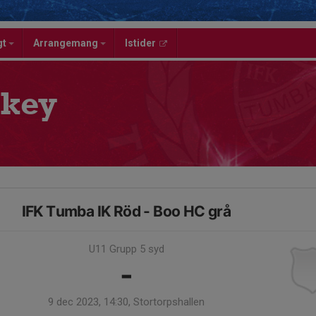
gt
Arrangemang
Istider
key
IFK Tumba IK Röd - Boo HC grå
U11 Grupp 5 syd
-
9 dec 2023, 14:30, Stortorpshallen