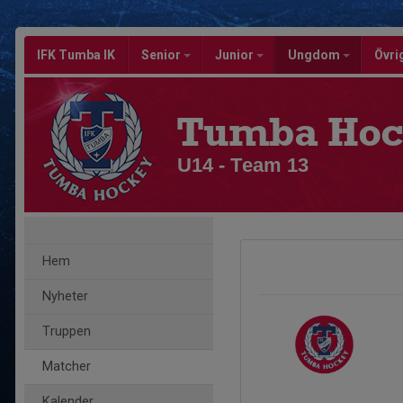
IFK Tumba IK
Senior
Junior
Ungdom
Övri
Tumba Hoc
U14 - Team 13
Hem
Nyheter
Truppen
Matcher
Kalender