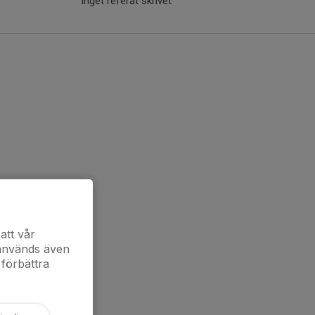
Inget referat skrivet
att vår
 används även
 förbättra