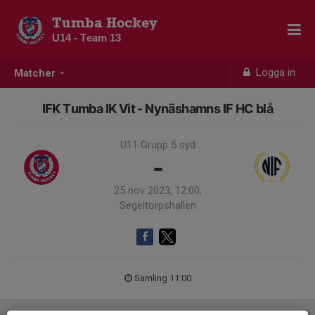
Tumba Hockey
U14 - Team 13
Logga in
Matcher
IFK Tumba IK Vit - Nynäshamns IF HC blå
U11 Grupp 5 syd
-
25 nov 2023, 12:00,
Segeltorpshallen
Samling 11:00