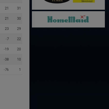
21
31
21
30
23
29
-7
22
-19
20
-38
10
-76
1