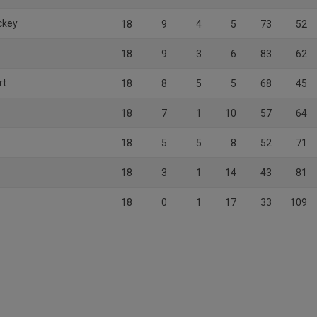
ckey
18
9
4
5
73
52
18
9
3
6
83
62
rt
18
8
5
5
68
45
18
7
1
10
57
64
18
5
5
8
52
71
18
3
1
14
43
81
18
0
1
17
33
109