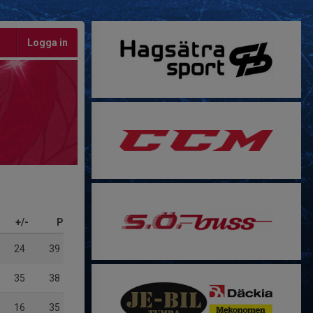
Logga in
+/-
P
24
39
35
38
16
35