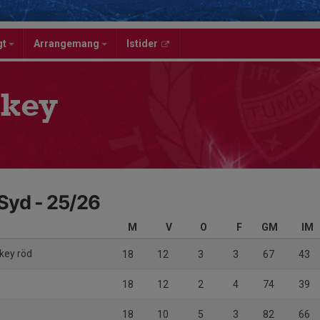
gt
Arrangemang
Istider
key
Syd - 25/26
M
V
O
F
GM
IM
key röd
18
12
3
3
67
43
18
12
2
4
74
39
18
10
5
3
82
66