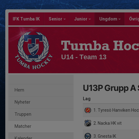
IFK Tumba IK
Senior
Junior
Ungdom
Övri
Tumba Hoc
U14 - Team 13
U13P Grupp A 
Hem
Lag
Nyheter
1. Tyresö Hanviken Hoc
Truppen
2. Nacka HK vit
Matcher
3. Gnesta IK
Kalender