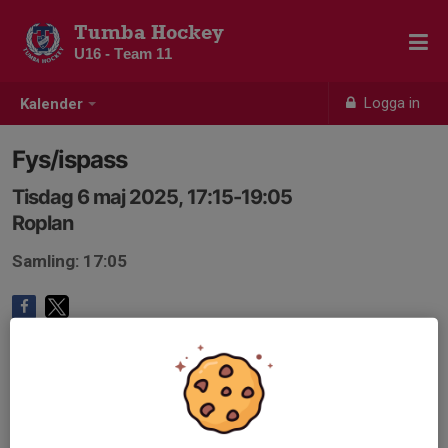
Tumba Hockey
U16 - Team 11
Logga in
Kalender
Fys/ispass
Tisdag 6 maj 2025, 17:15-19:05
Roplan
Samling: 17:05