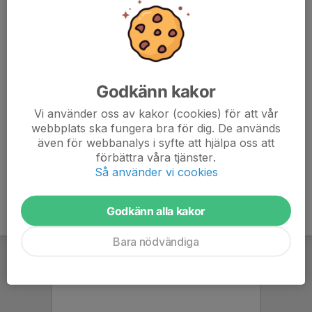
till den kanske mest spännande matchen för säsongen
med nedsläpp 19:45.
Svara hur många ni blir från er familj i kallelsen
(ex 4st mat ,1 spelande) räkna ej med spelande barn.
Godkänn kakor
Har vi några frivilliga som kan ta sekretariatet vore det
Vi använder oss av kakor (cookies) för att vår
toppen.
webbplats ska fungera bra för dig. De används
även för webbanalys i syfte att hjälpa oss att
förbättra våra tjänster.
Så använder vi cookies
Godkänn alla kakor
Bara nödvändiga