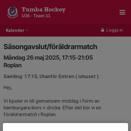
Tumba Hockey
U16 - Team 11
Logga in
Kalender
Säsongavslut/föräldrarmatch
Måndag 26 maj 2025, 17:15-21:05
Roplan
Samling: 17:15, Utanför Entren ( ishuset )
Hej,
Vi bjuder in till gemensam middag i form av
hamburgare/korv + dricka. Efter det kör vi en
föräldrarmatch i Roplan.
Vi samlas 17:15 för lite mat och sedan beger vi oss in