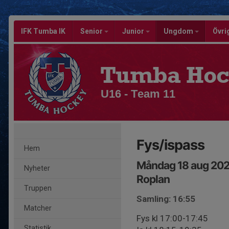
IFK Tumba IK
Senior
Junior
Ungdom
Övri
Tumba Hoc
U16 - Team 11
Fys/ispass
Hem
Måndag 18 aug 202
Nyheter
Roplan
Truppen
Samling: 16:55
Matcher
Fys kl 17:00-17:45
Statistik