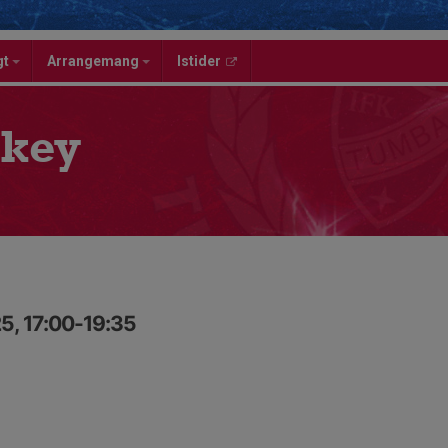
gt
Arrangemang
Istider
key
5, 17:00-19:35