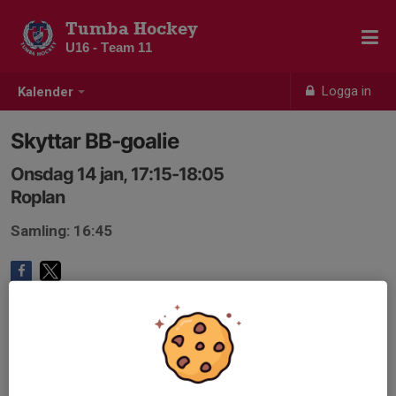
Tumba Hockey
U16 - Team 11
Logga in
Kalender
Skyttar BB-goalie
Onsdag 14 jan, 17:15-18:05
Roplan
Samling: 16:45