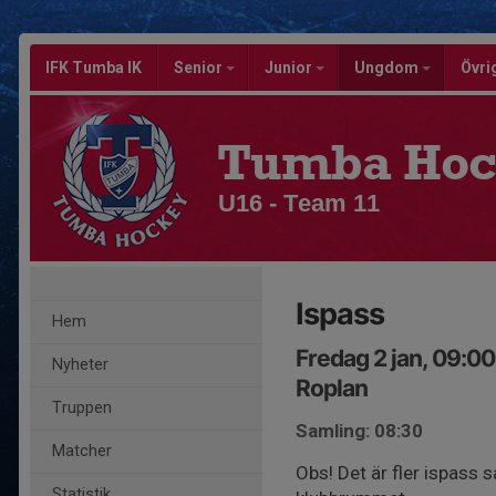
IFK Tumba IK
Senior
Junior
Ungdom
Övri
Tumba Hoc
U16 - Team 11
Ispass
Hem
Fredag 2 jan, 09:0
Nyheter
Roplan
Truppen
Samling: 08:30
Matcher
Obs! Det är fler ispass 
Statistik