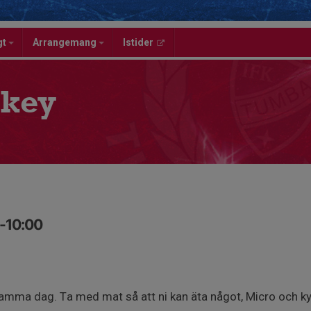
gt
Arrangemang
Istider
key
0-10:00
samma dag. Ta med mat så att ni kan äta något, Micro och kyl