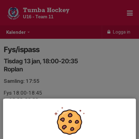
Tumba Hockey
U16 - Team 11
Logga in
Kalender
Fys/ispass
Tisdag 13 jan, 18:00-20:35
Roplan
Samling: 17:55
Fys 18:00-18:45
Is 19:00-20:20