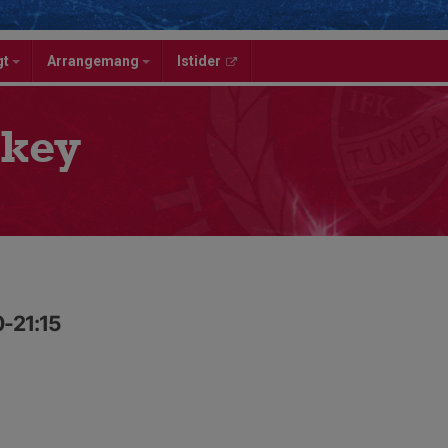
gt
Arrangemang
Istider
key
0-21:15