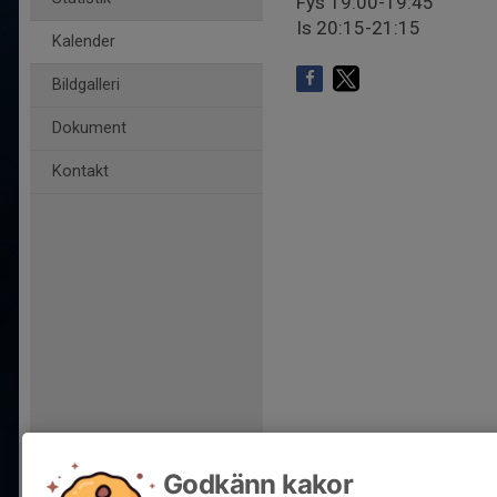
Fys 19:00-19:45
Is 20:15-21:15
Kalender
Bildgalleri
Dokument
Kontakt
Godkänn kakor