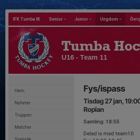
IFK Tumba IK
Senior
Junior
Ungdom
Övri
Tumba Hoc
U16 - Team 11
Fys/ispass
Hem
Tisdag 27 jan, 19:0
Nyheter
Roplan
Truppen
Samling: 18:55
Matcher
Delad is med team10
Statistik