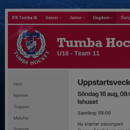
IFK Tumba IK
Senior
Junior
Ungdom
Övri
Tumba Hoc
U16 - Team 11
Uppstartsvec
Hem
Söndag 16 aug, 08
Nyheter
Ishuset
Truppen
Samling: 08:00
Matcher
Nu startar säsongen!
Statistik