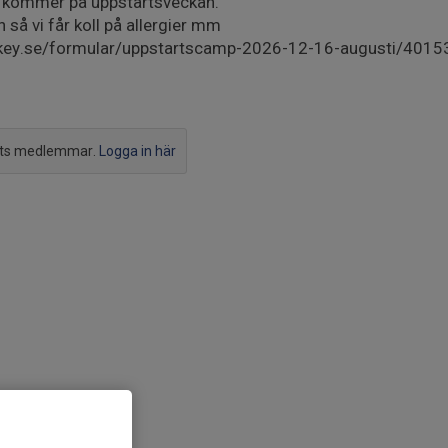
i kommer på uppstartsveckan.
så vi får koll på allergier mm
ey.se/formular/uppstartscamp-2026-12-16-augusti/4015
ets medlemmar.
Logga in här