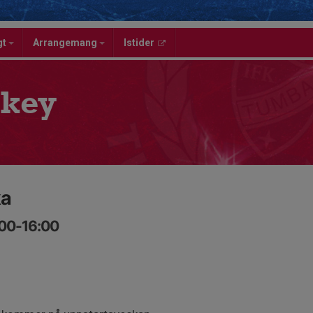
gt
Arrangemang
Istider
key
ka
:00-16:00