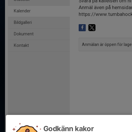
Svara på kallelsen om n
Anmäl även på hemsidan 
Kalender
https://www.tumbahock
Bildgalleri
Dokument
Anmälan är öppen för lag
Kontakt
Godkänn kakor