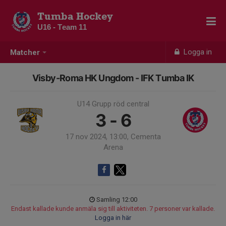
Tumba Hockey
U16 - Team 11
Logga in
Matcher
Visby-Roma HK Ungdom - IFK Tumba IK
U14 Grupp röd central
3 - 6
17 nov 2024, 13:00, Cementa
Arena
Samling 12:00
Endast kallade kunde anmäla sig till aktiviteten. 7 personer var kallade.
Logga in här