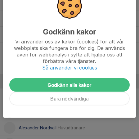
12. Lovisa Nygård
13. Valter Nordvall
Godkänn kakor
21. David Landström
Vi använder oss av kakor (cookies) för att vår
webbplats ska fungera bra för dig. De används
22. Lucas Cederqvist
även för webbanalys i syfte att hjälpa oss att
förbättra våra tjänster.
23. Pontus Jonsson
Så använder vi cookies
Ledare
Godkänn alla kakor
Jesper Jönsson
Lagledare
Bara nödvändiga
Niklas Lundin
Materialare
Alexander Nordvall
Huvudtränare