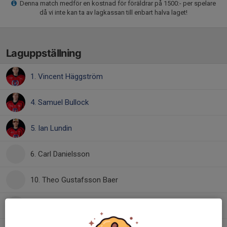
Denna match medför en kostnad för föräldrar på 1500:- per spelare
då vi inte kan ta av lagkassan till enbart halva laget!
Laguppställning
1. Vincent Häggström
4. Samuel Bullock
5. Ian Lundin
6. Carl Danielsson
10. Theo Gustafsson Baer
11. William Sjöberg