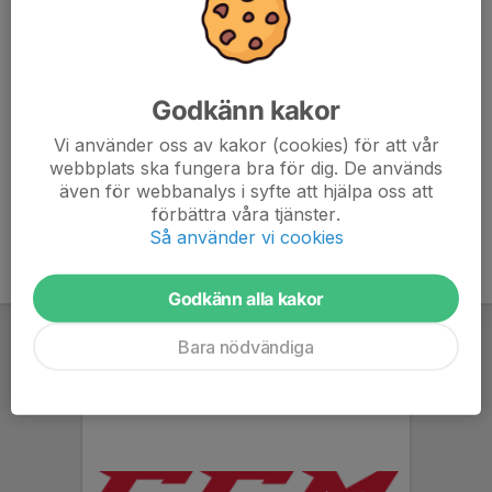
7. Tyresö Hanvikens SK 1
18
-11
20
8. Nyköpings SK
18
-30
15
Godkänn kakor
9. Järna SK
18
-62
12
Vi använder oss av kakor (cookies) för att vår
webbplats ska fungera bra för dig. De används
10. IFK Tumba IK 2
18
-60
11
även för webbanalys i syfte att hjälpa oss att
förbättra våra tjänster.
Så använder vi cookies
Godkänn alla kakor
Bara nödvändiga