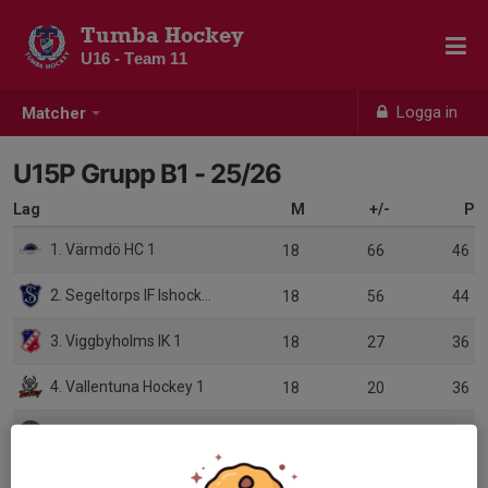
Tumba Hockey
U16 - Team 11
Logga in
Matcher
U15P Grupp B1 - 25/26
Lag
M
+/-
P
1. Värmdö HC 1
18
66
46
2. Segeltorps IF Ishockeyförening
18
56
44
3. Viggbyholms IK 1
18
27
36
4. Vallentuna Hockey 1
18
20
36
5. Lidingö Vikings HC
18
7
28
6. IFK Täby HC 2
18
-13
22