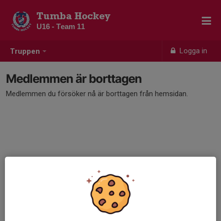
Tumba Hockey
U16 - Team 11
Logga in
Truppen
Medlemmen är borttagen
Medlemmen du försöker nå är borttagen från hemsidan.