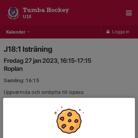
Tumba Hockey
U18
Logga in
Kalender
J18:1 Isträning
Fredag 27 jan 2023, 16:15-17:15
Roplan
Samling: 16:15
Uppvärmda och ombytta till ispass