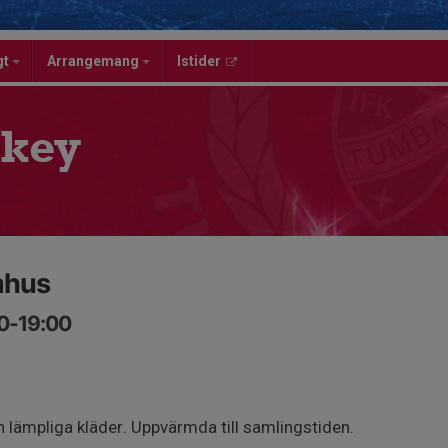
gt
Arrangemang
Istider
key
mhus
00-19:00
 lämpliga kläder. Uppvärmda till samlingstiden.