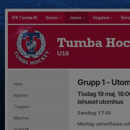
IFK Tumba IK
Senior
Junior
Ungdom
Övri
Tumba Hoc
U18
Grupp 1 - Uto
Hem
Tisdag 19 maj, 18:
Nyheter
Ishuset utomhus
Truppen
Samling: 17:45
Matcher
Medtag vattenflaska och
Statistik