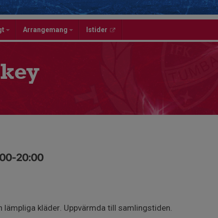
gt
Arrangemang
Istider
key
:00-20:00
 lämpliga kläder. Uppvärmda till samlingstiden.