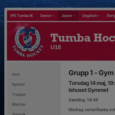
IFK Tumba IK
Senior
Junior
Ungdom
Övri
Tumba Hoc
U18
Grupp 1 - Gym
Hem
Torsdag 14 maj, 19
Nyheter
Ishuset Gymmet
Truppen
Samling: 18:45
Matcher
Medtag vattenflaska och
Statistik