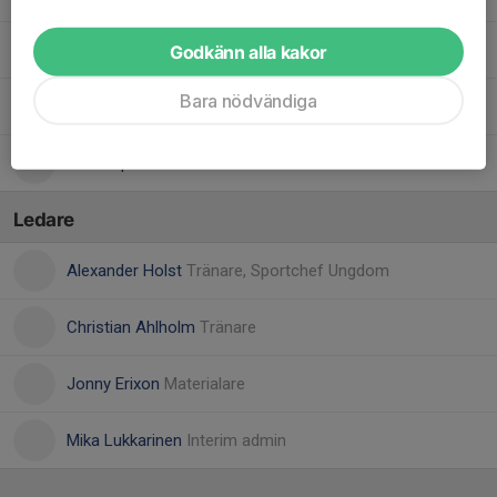
48. Elliott Boström
Godkänn alla kakor
Bara nödvändiga
51. Sebastian Borg
58. Casper Pernsell
Ledare
Alexander Holst
Tränare, Sportchef Ungdom
Christian Ahlholm
Tränare
Jonny Erixon
Materialare
Mika Lukkarinen
Interim admin