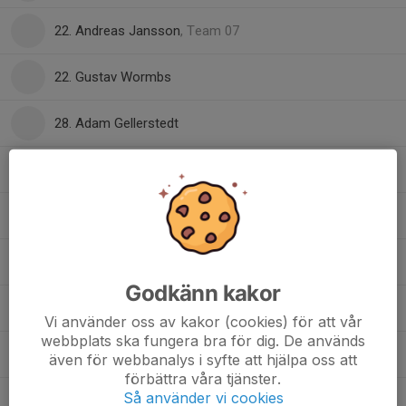
22. Andreas Jansson
, Team 07
22. Gustav Wormbs
28. Adam Gellerstedt
29. Emrik Holmlund
29. William Bäck
, Team 07
37. Jacob Heimer
Godkänn kakor
42. Vilton Waerner
Vi använder oss av kakor (cookies) för att vår
webbplats ska fungera bra för dig. De används
43. Wilfred Liss-Larsson
även för webbanalys i syfte att hjälpa oss att
förbättra våra tjänster.
Så använder vi cookies
45. Lucas Ahlholm