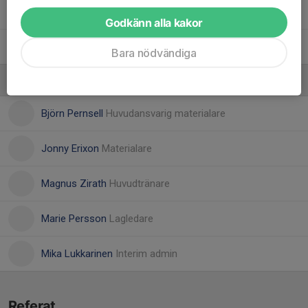
51. Sebastian Borg
Godkänn alla kakor
58. Casper Pernsell
Bara nödvändiga
Ledare
Björn Pernsell
Huvudansvarig materialare
Jonny Erixon
Materialare
Magnus Zirath
Huvudtränare
Marie Persson
Lagledare
Mika Lukkarinen
Interim admin
Referat