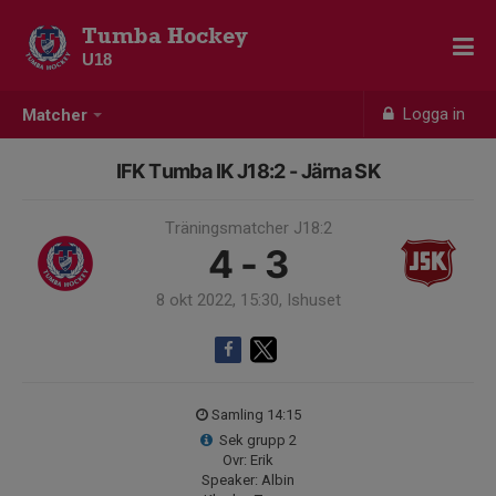
Tumba Hockey
U18
Logga in
Matcher
IFK Tumba IK J18:2 - Järna SK
Träningsmatcher J18:2
4 - 3
8 okt 2022, 15:30, Ishuset
Samling 14:15
Sek grupp 2
Ovr: Erik
Speaker: Albin