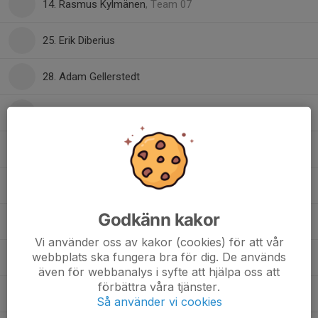
14. Rasmus Kylmänen
, Team 07
25. Erik Diberius
28. Adam Gellerstedt
29. Emrik Holmlund
31. Lucas Brokvist
32. Walter Skoglund
Godkänn kakor
37. Jacob Heimer
Vi använder oss av kakor (cookies) för att vår
webbplats ska fungera bra för dig. De används
42. Vilton Waerner
även för webbanalys i syfte att hjälpa oss att
förbättra våra tjänster.
43. Wilfred Liss-Larsson
Så använder vi cookies