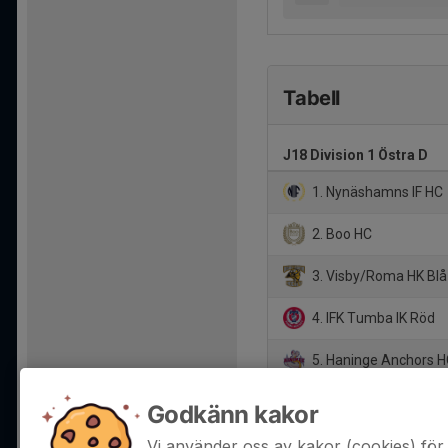
Tabell
J18 Division 1 Östra D
1. Nynäshamns IF HC
2. Boo HC
3. Visby/Roma HK Blå
4. IFK Tumba IK Röd
5. Haninge Anchors 
6. Visby/Roma HK Vit
Godkänn kakor
7. Brödernas Hockey
Vi använder oss av kakor (cookies) för 