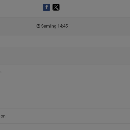
Samling 14:45
n
s
son