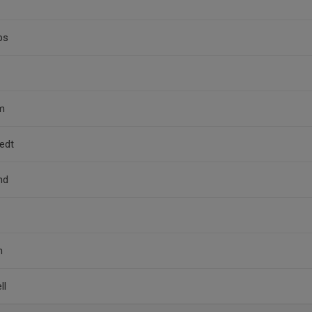
bs
m
edt
nd
m
ll