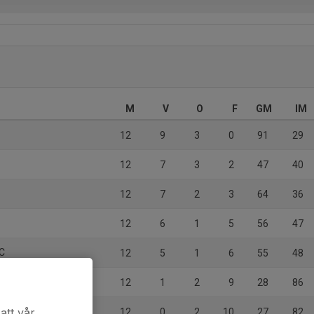
M
V
O
F
GM
IM
12
9
3
0
91
29
12
7
3
2
47
40
12
7
2
3
64
36
12
6
1
5
56
47
HC
12
5
1
6
55
48
12
1
2
9
28
86
att vår
12
0
2
10
27
82