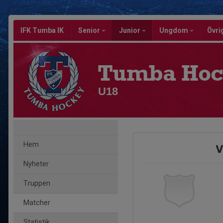
IFK Tumba IK
Senior
Junior
Ungdom
Övri
Tumba Hoc
U18
Hem
V
Nyheter
Truppen
Matcher
Statistik