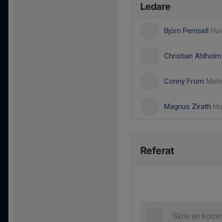
Ledare
Björn Pernsell
Huv
Christian Ahlhol
Conny From
Mate
Magnus Zirath
Hu
Referat