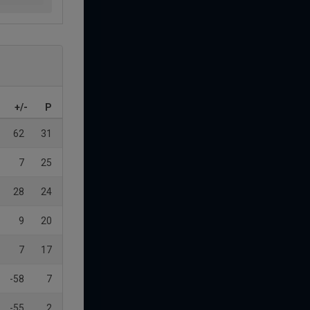
+/-
P
62
31
7
25
28
24
9
20
7
17
-58
7
-55
2