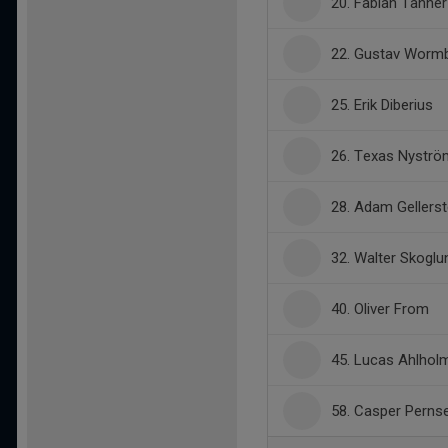
20. Fabian Tanner
22. Gustav Worm
25. Erik Diberius
26. Texas Nyströ
28. Adam Gellerst
32. Walter Skoglu
40. Oliver From
45. Lucas Ahlhol
58. Casper Pernse