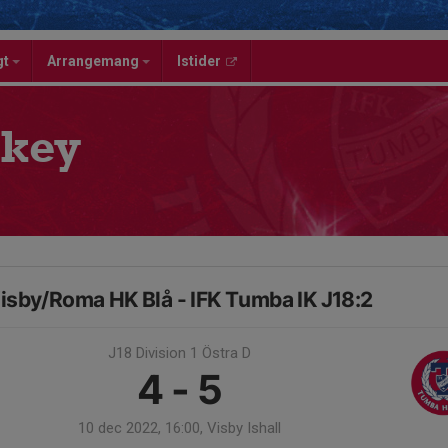
gt
Arrangemang
Istider
key
isby/Roma HK Blå - IFK Tumba IK J18:2
J18 Division 1 Östra D
4 - 5
10 dec 2022, 16:00, Visby Ishall