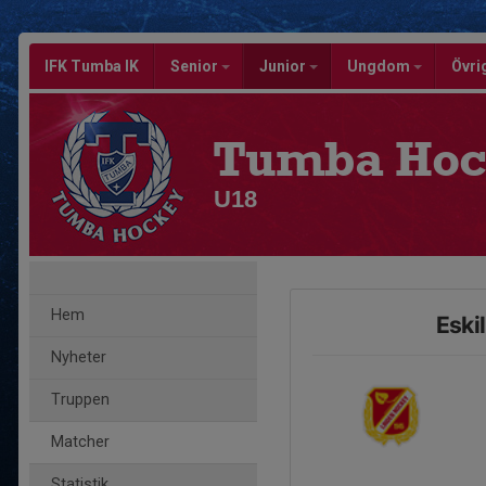
IFK Tumba IK
Senior
Junior
Ungdom
Övri
Tumba Hoc
U18
Hem
Eski
Nyheter
Truppen
Matcher
Statistik