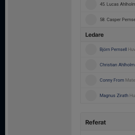
45. Lucas Ahlhol
58. Casper Pernse
Ledare
Björn Pernsell
Huv
Christian Ahlhol
Conny From
Mate
Magnus Zirath
Hu
Referat