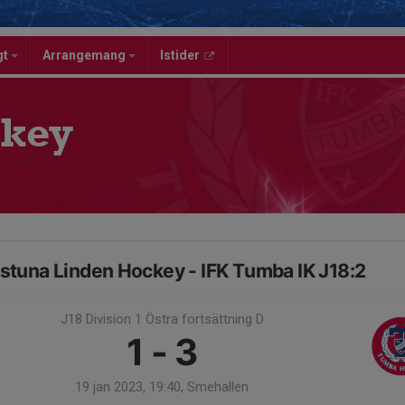
gt
Arrangemang
Istider
key
lstuna Linden Hockey - IFK Tumba IK J18:2
J18 Division 1 Östra fortsättning D
1 - 3
19 jan 2023, 19:40, Smehallen