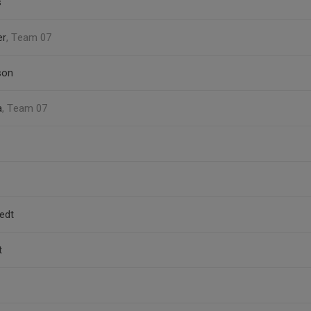
s
er
, Team 07
son
a
, Team 07
edt
t