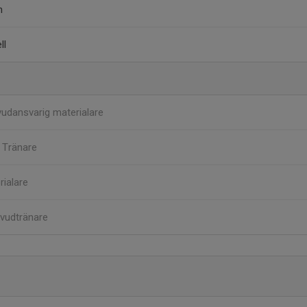
m
ll
udansvarig materialare
m
Tränare
rialare
vudtränare