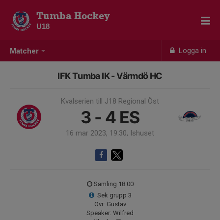
Tumba Hockey
U18
Logga in
Matcher
IFK Tumba IK - Värmdö HC
Kvalserien till J18 Regional Öst
3 - 4
ES
16 mar 2023, 19:30, Ishuset
Samling 18:00
Sek grupp 3
Ovr: Gustav
Speaker: Wilfred