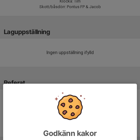
Klocka: Tim
Skott/båsdörr: Pontus FP & Jacob
Laguppställning
Ingen uppställning ifylld
Referat
Inget referat skrivet
Godkänn kakor