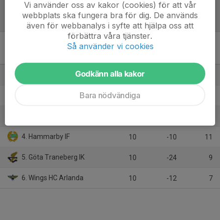
Vi använder oss av kakor (cookies) för att vår
webbplats ska fungera bra för dig. De används
Tabell
även för webbanalys i syfte att hjälpa oss att
förbättra våra tjänster.
Så använder vi cookies
Kvalserien till J18 Regional
Öst
M
+/-
P
Godkänn alla kakor
1. Huddinge IK
10
25
25
Bara nödvändiga
2. Värmdö HC
10
11
21
3. IFK Tumba IK Vit
10
10
17
4. Hammarby IF
10
-10
11
5. Göta Traneberg IK
10
-24
9
6. Wings HC Arlanda
10
-12
7