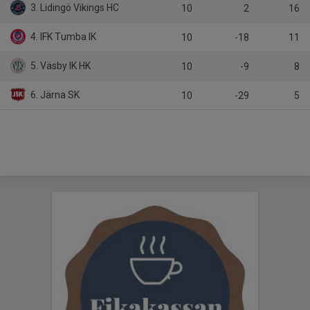
3. Lidingö Vikings HC
10
2
16
4. IFK Tumba IK
10
-18
11
5. Väsby IK HK
10
-9
8
6. Järna SK
10
-29
5