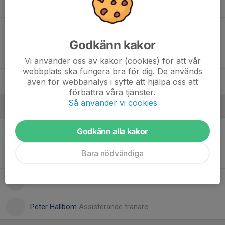
Mio Juhlin
, Uppstartsveckan 2024
Oliver Johansson
, Uppstartsveckan 2024
Godkänn kakor
Simon Lind
, Uppstartsveckan 2024
Vi använder oss av kakor (cookies) för att vår
webbplats ska fungera bra för dig. De används
även för webbanalys i syfte att hjälpa oss att
Theo Ivarsson
, Uppstartsveckan 2024
förbättra våra tjänster.
Så använder vi cookies
Ledare
Albin Steiner
Ass. tränare
Godkänn alla kakor
Bara nödvändiga
Elin Lillsunde
Fotograf,Medieansvarig & Allt i allo
Marcus Bäck
Materialförvaltare
Peter Hällbom
Assisterande tränare