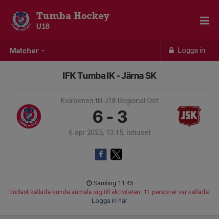
Tumba Hockey
U18
Logga in
Matcher
IFK Tumba IK - Järna SK
Kvalserien till J18 Regional Öst
6 - 3
6 apr 2025, 13:15, Ishuset
Samling 11:45
Endast kallade kunde anmäla sig till aktiviteten. 11 personer var kallade.
Logga in här