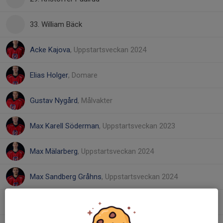
33. William Bäck
Acke Kajova
, Uppstartsveckan 2024
Elias Holger
, Domare
Gustav Nygård
, Målvakter
Max Karell Söderman
, Uppstartsveckan 2023
Max Mälarberg
, Uppstartsveckan 2024
Max Sandberg Gråhns
, Uppstartsveckan 2024
Melvin Gustafsson
, Uppstartsveckan 2024