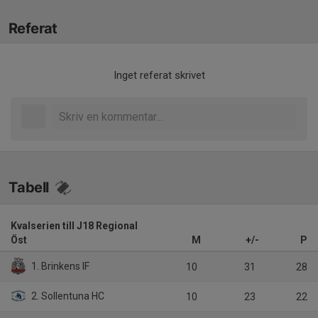
Referat
Inget referat skrivet
Tabell
Kvalserien till J18 Regional
Öst
M
+/-
P
1. Brinkens IF
10
31
28
2. Sollentuna HC
10
23
22