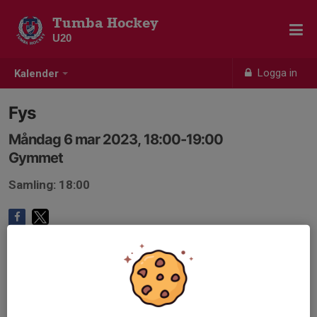
Tumba Hockey
U20
Logga in
Kalender
Fys
Måndag 6 mar 2023, 18:00-19:00
Gymmet
Samling: 18:00