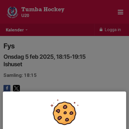
Tumba Hockey
U20
Logga in
Kalender
Fys
Onsdag 5 feb 2025, 18:15-19:15
Ishuset
Samling: 18:15