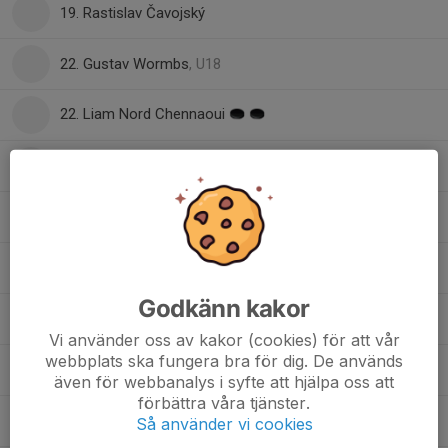
19. Rastislav Čavojský
22. Gustav Wormbs
, U18
22. Liam Nord Chennaoui
25. Erik Diberius
, U18
2
27. Liam Krig
2
29. Emil Ytterstene
Godkänn kakor
29. Kristoffer Paulrud
, U18
Vi använder oss av kakor (cookies) för att vår
webbplats ska fungera bra för dig. De används
37. David Geschnabel
, U18
även för webbanalys i syfte att hjälpa oss att
förbättra våra tjänster.
42. Dominik Fiedor
, U18
Så använder vi cookies