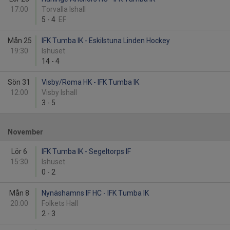
17:00
Torvalla Ishall
5
-
4
EF
Mån 25
IFK Tumba IK - Eskilstuna Linden Hockey
19:30
Ishuset
14
-
4
Sön 31
Visby/Roma HK - IFK Tumba IK
12:00
Visby Ishall
3
-
5
November
Lör 6
IFK Tumba IK - Segeltorps IF
15:30
Ishuset
0
-
2
Mån 8
Nynäshamns IF HC - IFK Tumba IK
20:00
Folkets Hall
2
-
3