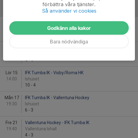
förbättra våra tjänster.
Så använder vi cookies
Januari - 2022
Ons 5
Hammarby IF - IFK Tumba IK
Godkänn alla kakor
19:30
SDC-hallen
1
-
2
Bara nödvändiga
Lör 8
IFK Tumba IK - Wings HC Arlanda
13:00
Ishuset
4
-
1
Lör 15
IFK Tumba IK - Visby/Roma HK
14:00
Ishuset
10
-
4
Mån 17
IFK Tumba IK - Vallentuna Hockey
19:30
Ishuset
6
-
3
Fre 21
Vallentuna Hockey - IFK Tumba IK
19:40
Vallentuna Ishall
4
-
3