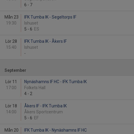
6
-
7
Mån 23
IFK Tumba IK - Segeltorps IF
19:30
Ishuset
5
-
6
ES
Lör 28
IFK Tumba IK - Åkers IF
15:40
Ishuset
-
September
Lör 11
Nynäshamns IF HC - IFK Tumba IK
17:00
Folkets Hall
4
-
2
Lör 18
Åkers IF - IFK Tumba IK
14:00
Åkers Sportcentrum
5
-
6
EF
Mån 20
IFK Tumba IK - Nynäshamns IF HC