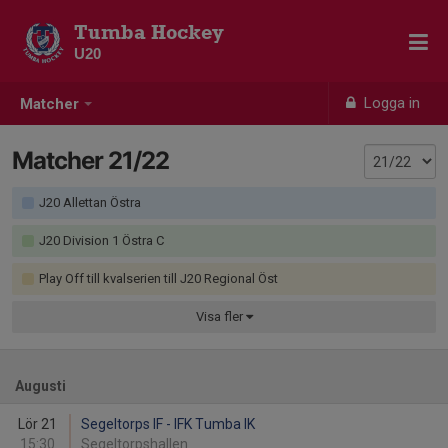
Tumba Hockey
U20
Logga in
Matcher
Matcher 21/22
J20 Allettan Östra
J20 Division 1 Östra C
Play Off till kvalserien till J20 Regional Öst
Visa
fler
Augusti
Lör 21
Segeltorps IF - IFK Tumba IK
15:30
Segeltorpshallen