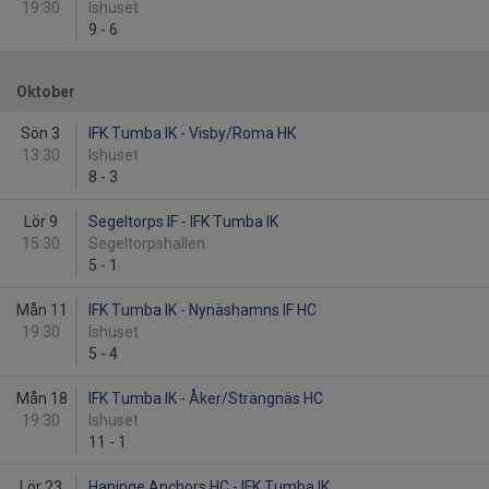
19:30
Ishuset
9
-
6
Oktober
Sön 3
IFK Tumba IK - Visby/Roma HK
13:30
Ishuset
8
-
3
Lör 9
Segeltorps IF - IFK Tumba IK
15:30
Segeltorpshallen
5
-
1
Mån 11
IFK Tumba IK - Nynäshamns IF HC
19:30
Ishuset
5
-
4
Mån 18
IFK Tumba IK - Åker/Strängnäs HC
19:30
Ishuset
11
-
1
Lör 23
Haninge Anchors HC - IFK Tumba IK