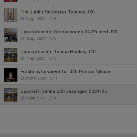
Tim Juhlin förstärker Tumbas J20
22 apr 2024
3
Uppstartsmöte för säsongen 24/25 med J20
18 apr 2024
0
Uppstartsmöte Tumba Hockey J20
11 apr 2024
0
Första nyförvärvet för J20 Pontus Nilsson
20 mar 2024
1
Uppstart Tumba J20 säsongen 2024/25
27 jan 2024
0