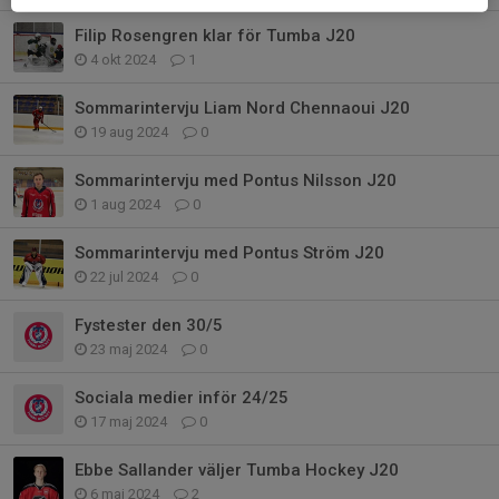
Filip Rosengren klar för Tumba J20
4 okt 2024
1
Sommarintervju Liam Nord Chennaoui J20
19 aug 2024
0
Sommarintervju med Pontus Nilsson J20
1 aug 2024
0
Sommarintervju med Pontus Ström J20
22 jul 2024
0
Fystester den 30/5
23 maj 2024
0
Sociala medier inför 24/25
17 maj 2024
0
Ebbe Sallander väljer Tumba Hockey J20
6 maj 2024
2