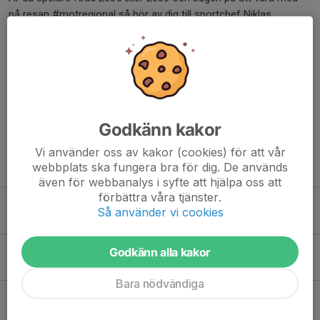
på resan #motregional så hör av dig till sportchef Niklas
Persson
niklas.persson@tumbahockey.se
Dela nyhet
Godkänn kakor
Vi använder oss av kakor (cookies) för att vår
webbplats ska fungera bra för dig. De används
Tidigare nyheter
även för webbanalys i syfte att hjälpa oss att
förbättra våra tjänster.
Säsongsstart Tumba J20 säsongen 2025/2026
Så använder vi cookies
14 apr 2025
0
Pelle Bäckström klar för Tumba J20
Godkänn alla kakor
4 okt 2024
1
Bara nödvändiga
Kenny Lundgren klar för Tumba J20
4 okt 2024
1