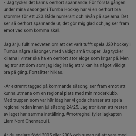
- Jag tycker det känns oerhört spännande. För första gången
under mina säsonger i Tumba Hockey har vi en oerhört bra
stomme för ett J20. Både numerärt och nivån på spelarna. Det
ser så oerhört spännande ut, det gör mig glad och jag ser fram
emot vad som komma skall.
Jag är ju fullt medveten om att det varit tufft spela J20 hockey i
Tumba några säsonger, med väldigt små trupper. Jag tycker
killarna i vinter ska ha en oerhört stor eloge som krigar på. Men
jag tror att dom som jag idag insåg att vi kan ha något väldigt
bra på gång. Fortsätter Niklas.
-Är extremt taggad på kommande säsong, ser fram emot att
kunna utmana om en regional plats med min moderklubb.
Med truppen som var här idag har vi goda chanser att spela
regional redan innan jul säsong 24/25. Jag tror även att resten
av laget har samma inställning. #motreginal fyller lagkapten
Liam Nord Chennaoui i.
Är du spelare född 2005 eller 2006 och sugen på att vara med