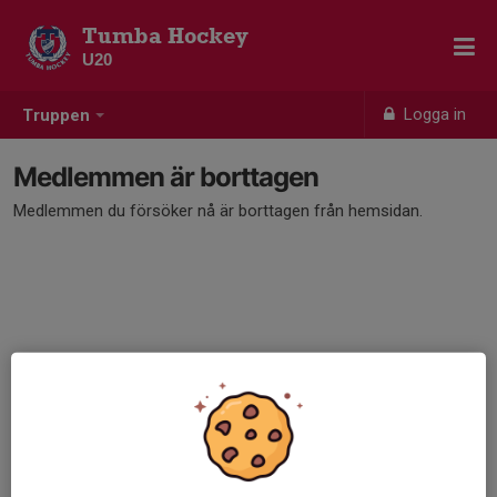
Tumba Hockey
U20
Logga in
Truppen
Medlemmen är borttagen
Medlemmen du försöker nå är borttagen från hemsidan.